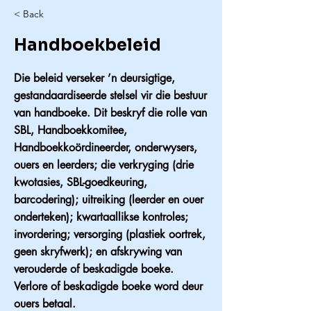
< Back
Handboekbeleid
Die beleid verseker ’n deursigtige,
gestandaardiseerde stelsel vir die bestuur
van handboeke. Dit beskryf die rolle van
SBL, Handboekkomitee,
Handboekkoördineerder, onderwysers,
ouers en leerders; die verkryging (drie
kwotasies, SBL-goedkeuring,
barcodering); uitreiking (leerder en ouer
onderteken); kwartaallikse kontroles;
invordering; versorging (plastiek oortrek,
geen skryfwerk); en afskrywing van
verouderde of beskadigde boeke.
Verlore of beskadigde boeke word deur
ouers betaal.